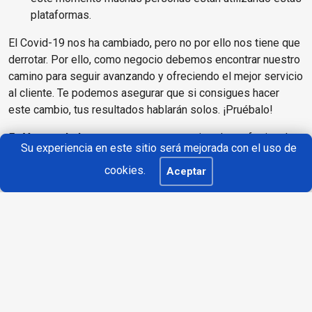
plataformas.
El Covid-19 nos ha cambiado, pero no por ello nos tiene que
derrotar. Por ello, como negocio debemos encontrar nuestro
camino para seguir avanzando y ofreciendo el mejor servicio
al cliente. Te podemos asegurar que si consigues hacer
este cambio, tus resultados hablarán solos. ¡Pruébalo!
En
Vaware Labs
, contamos con un equipo de profesionales
Su experiencia en este sitio será mejorada con el uso de
especializados en el marketing digital que os ayudarán y
cookies.
asesoran en vuestras acciones de campañas de pago. Si
Aceptar
quieres asegurarte el éxito,
puedes ponerte en contacto
con nosotros
. ¡Queremos conocerte!
Esperamos que te haya resultado útil este artículo. Si te ha
gustado, ¡compártelo!
Youtube
Linkedin