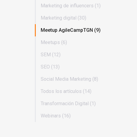
Marketing de influencers (1)
Marketing digital (30)
Meetup AgileCampTGN (9)
Meetups (6)
SEM (12)
SEO (13)
Social Media Marketing (8)
Todos los artículos (14)
Transformación Digital (1)
Webinars (16)