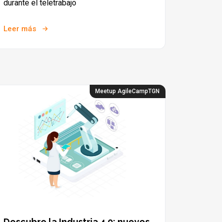
durante el teletrabajo
Leer más
Meetup AgileCampTGN
Descubre la Industria 4.0: nuevos