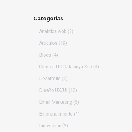
Categorías
Analítica web (3)
Artículos (19)
Blogs (4)
Cluster TIC Catalunya Sud (4)
Desarrollo (4)
Diseño UX/UI (12)
Email Marketing (6)
Emprendimiento (1)
Innovación (2)