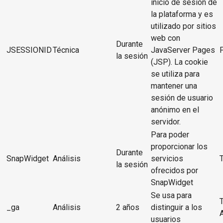
inicio de sesión de
la plataforma y es
utilizado por sitios
web con
Durante
JSESSIONID
Técnica
JavaServer Pages
la sesión
(JSP). La cookie
se utiliza para
mantener una
sesión de usuario
anónimo en el
servidor.
Para poder
proporcionar los
Durante
SnapWidget
Análisis
servicios
la sesión
ofrecidos por
SnapWidget
Se usa para
_ga
Análisis
2 años
distinguir a los
usuarios