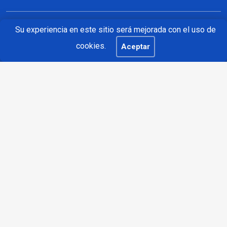
Su experiencia en este sitio será mejorada con el uso de
CONTÁCTANOS
cookies.
Aceptar
REDESSA Viver, Carrer del Camí de Valls, oficina 64, 43204
Reus
salva@vawarelabs.com
629 10 45 10
+34629 10 45 10
SÍGUENOS
Youtube
LinkedIn